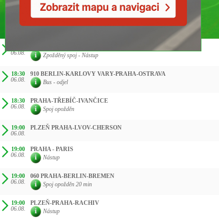
ČAS SMĚR
17:50
060 PRAHA-WIEN-BRATISLAVA-ZAGREB
06.08.
Zpožděný spoj - Nástup
18:30
910 BERLIN-KARLOVY VARY-PRAHA-OSTRAVA
06.08.
Bus - odjel
18:30
PRAHA-TŘEBÍČ-IVANČICE
06.08.
Spoj opožděn
19:00
PLZEŇ PRAHA-LVOV-CHERSON
06.08.
19:00
PRAHA - PARIS
06.08.
Nástup
19:00
060 PRAHA-BERLIN-BREMEN
06.08.
Spoj opožděn 20 min
19:00
PLZEŇ-PRAHA-RACHIV
06.08.
Nástup