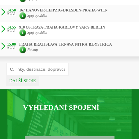
14:50
167 HANOVER-LEIPZIG-DRESDEN-PRAHA-WIEN
06.08.
Spoj opožděn
14:55
910 OSTRAVA-PRAHA-KARLOVY VARY-BERLIN
06.08.
Spoj opožděn
15:00
PRAHA-BRATISLAVA-TRNAVA-NITRA-B.BYSTRICA
06.08.
Nástup
DALŠÍ SPOJE
VYHLEDÁNÍ SPOJENÍ