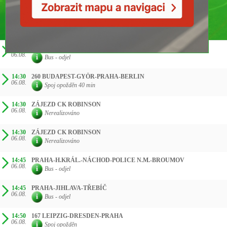
ČAS SMĚR
14:20
260 BERLIN-PRAHA-GYÖR-BUDAPEST
06.08.
Bus - odjel
14:30
260 BUDAPEST-GYÖR-PRAHA-BERLIN
06.08.
Spoj opožděn 40 min
14:30
ZÁJEZD CK ROBINSON
06.08.
Nerealizováno
14:30
ZÁJEZD CK ROBINSON
06.08.
Nerealizováno
14:45
PRAHA-H.KRÁL.-NÁCHOD-POLICE N.M.-BROUMOV
06.08.
Bus - odjel
14:45
PRAHA-JIHLAVA-TŘEBÍČ
06.08.
Bus - odjel
14:50
167 LEIPZIG-DRESDEN-PRAHA
06.08.
Spoj opožděn