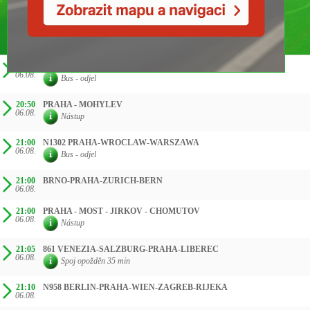
ČAS SMĚR
20:35
850 PRAHA - BRNO
06.08.
Bus - odjel
20:50
PRAHA - MOHYLEV
06.08.
Nástup
21:00
N1302 PRAHA-WROCLAW-WARSZAWA
06.08.
Bus - odjel
21:00
BRNO-PRAHA-ZURICH-BERN
06.08.
21:00
PRAHA - MOST - JIRKOV - CHOMUTOV
06.08.
Nástup
21:05
861 VENEZIA-SALZBURG-PRAHA-LIBEREC
06.08.
Spoj opožděn 35 min
21:10
N958 BERLIN-PRAHA-WIEN-ZAGREB-RIJEKA
06.08.