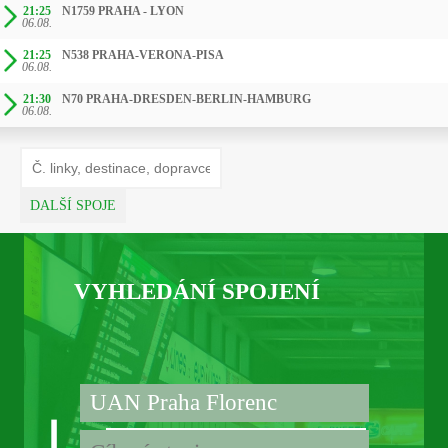
21:25
N1759 PRAHA - LYON
06.08.
21:25
N538 PRAHA-VERONA-PISA
06.08.
21:30
N70 PRAHA-DRESDEN-BERLIN-HAMBURG
06.08.
DALŠÍ SPOJE
VYHLEDÁNÍ SPOJENÍ