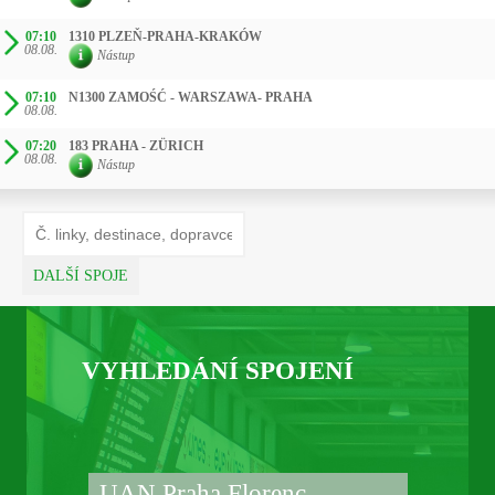
07:10
1310 PLZEŇ-PRAHA-KRAKÓW
08.08.
Nástup
07:10
N1300 ZAMOŚĆ - WARSZAWA- PRAHA
08.08.
07:20
183 PRAHA - ZÜRICH
08.08.
Nástup
DALŠÍ SPOJE
VYHLEDÁNÍ SPOJENÍ