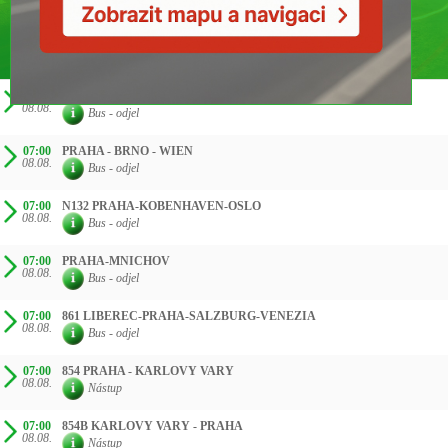
ČAS SMĚR
06:00
260/N260 BUDAPEST-GYÖR--PRAHA-BERLIN
08.08.
Bus - odjel
07:00
PRAHA - BRNO - WIEN
08.08.
Bus - odjel
07:00
N132 PRAHA-KOBENHAVEN-OSLO
08.08.
Bus - odjel
07:00
PRAHA-MNICHOV
08.08.
Bus - odjel
07:00
861 LIBEREC-PRAHA-SALZBURG-VENEZIA
08.08.
Bus - odjel
07:00
854 PRAHA - KARLOVY VARY
08.08.
Nástup
07:00
854B KARLOVY VARY - PRAHA
08.08.
Nástup