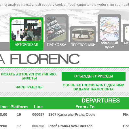
lam a analýze návštěvnosti soubory cookie. Používáním tohoto webu s tím souhlasí
ИСКАТЬ АВТОБУСНУЮ ЛИНИЮ
/
ОТЪЕЗДЫ
/
ПРИЕЗДЫ
БИЛЕТЫ
_____________________________________________________________________________________________________________________________________________________________________________________
__________________________________________________________________________________________________________________________________________________________________
СВЯЗЬ АВТОВОКЗАЛА С ДРУГИМИ
ЧАСЫ РАБОТЫ
ВИДАМИ ТРАНСПОРТА
DEPARTURES
ime
Platform
Line
From / To
8:00
19
000097
1307 Karlsruhe-Praha-Opole
Fli
9:00
17
000208
Plzeň Praha-Lvov-Cherson
Hol