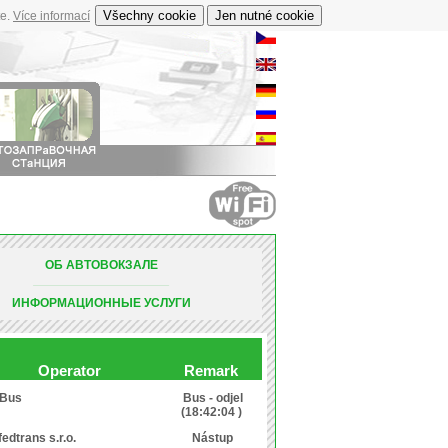
te.
Více informací
ОБ АВТОВОКЗАЛЕ
________________________________________________________________________________________________________________________________________
ИНФОРМАЦИОННЫЕ УСЛУГИ
Operator
Remark
xBus
Bus - odjel
(18:42:04 )
fedtrans s.r.o.
Nástup