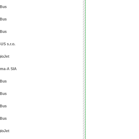
xBus
xBus
xBus
US s.r.o.
ioJet
ma-A SIA
xBus
xBus
xBus
xBus
ioJet