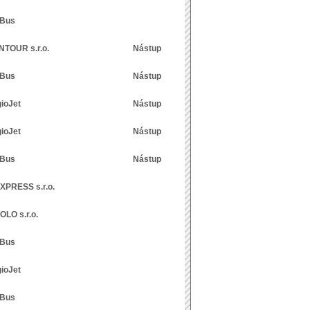
xBus
NTOUR s.r.o.
Nástup
xBus
Nástup
ioJet
Nástup
ioJet
Nástup
xBus
Nástup
XPRESS s.r.o.
OLO s.r.o.
xBus
ioJet
xBus