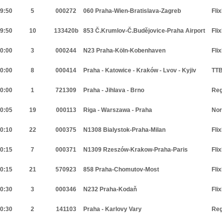
9:50
5
000272
060 Praha-Wien-Bratislava-Zagreb
Fli
9:50
10
133420b
853 Č.Krumlov-Č.Budějovice-Praha Airport
Fli
0:00
3
000244
N23 Praha-Köln-Kobenhaven
Fli
0:00
8
000414
Praha - Katowice - Kraków - Lvov - Kyjiv
TTB
0:00
1
721309
Praha - Jihlava - Brno
Reg
0:05
19
000113
Riga - Warszawa - Praha
Nor
0:10
22
000375
N1308 Bialystok-Praha-Milan
Fli
0:15
7
000371
N1309 Rzeszów-Krakow-Praha-Paris
Fli
0:15
21
570923
858 Praha-Chomutov-Most
Fli
0:30
3
000346
N232 Praha-Kodaň
Fli
0:30
2
141103
Praha - Karlovy Vary
Reg