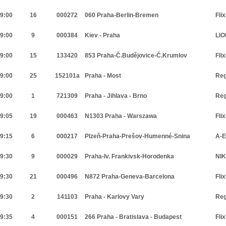
9:00
16
000272
060 Praha-Berlin-Bremen
Fli
9:00
9
000384
Kiev - Praha
LIO
9:00
15
133420
853 Praha-Č.Budějovice-Č.Krumlov
Fli
9:00
25
152101a
Praha - Most
Reg
9:00
1
721309
Praha - Jihlava - Brno
Reg
9:05
19
000463
N1303 Praha - Warszawa
Fli
9:15
6
000217
Plzeň-Praha-Prešov-Humenné-Snina
A-E
9:30
9
000029
Praha-Iv. Frankivsk-Horodenka
NIK
9:30
21
000496
N872 Praha-Geneva-Barcelona
Fli
9:30
2
141103
Praha - Karlovy Vary
Reg
9:35
4
000151
266 Praha - Bratislava - Budapest
Fli