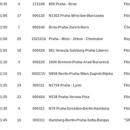
0:35
4
172100
850 Praha - Brno
Fli
1:00
17
000120
N1302 Praha-Wroclaw-Warszawa
Fli
1:00
7
000240
Brno-Praha-Zurich-Bern
ČSA
1:00
25
152101b
Praha - Most - Jirkov - Chomutov
Reg
1:05
16
000428
861 Venezia-Salzburg-Praha-Liberec
Fli
1:10
3
000220
1926 Bremen-Praha-Arad-Bucuresti
Fli
1:10
15
000272r
N958 Berlin-Praha-Wien-Zagreb-Rijeka
Fli
1:25
19
000111
N1759 Praha - Lyon
Fli
1:25
22
000404
N538 Praha-Verona-Pisa
Fli
1:30
4
000321
N70 Praha-Dresden-Berlin-Hamburg
Fli
1:45
16
000311
Hamburg-Berlin-Praha-Sofia-Burgas
"SP