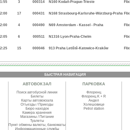
1:55
3
000314
N160 Kodaň-Prague-Trieste
Fli
2:00
17
000431
N168 Strasbourg-Karlsruhe-Würzburg-Praha
Fli
2:00
4
000490
N69 Amsterdam - Kassel - Praha
Fli
2:05
6
000511
N1316 Lyon-Praha-Chelm
Fli
2:25
15
000046
913 Praha Letiště-Katowice-Kraków
Fli
БЫСТРАЯ НАВИГАЦИЯ
АВТОВОКЗАЛ
ПАРКОВКА
Поиск автобусной линии
Флоренц
Билеты
Флоренц K + R
Карты автовокзала
Андел
Отъезды
/
Приезды
Холешовице
Бюро находок
Petrol station
Камера хранения
Магазины / Питание
Туалеты
Пункт обмены валюты
,
банкоматы
Информационные службы