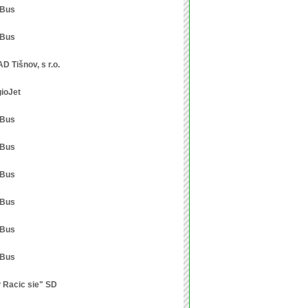
xBus
xBus
D Tišnov, s r.o.
ioJet
xBus
xBus
xBus
xBus
xBus
xBus
 Racic sie" SD