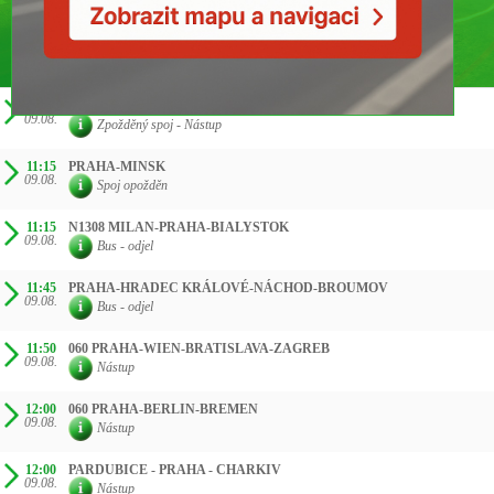
ČAS SMĚR
11:00
060 PRAHA-BERLIN-BREMEN
09.08.
Zpožděný spoj - Nástup
11:15
PRAHA-MINSK
09.08.
Spoj opožděn
11:15
N1308 MILAN-PRAHA-BIALYSTOK
09.08.
Bus - odjel
11:45
PRAHA-HRADEC KRÁLOVÉ-NÁCHOD-BROUMOV
09.08.
Bus - odjel
11:50
060 PRAHA-WIEN-BRATISLAVA-ZAGREB
09.08.
Nástup
12:00
060 PRAHA-BERLIN-BREMEN
09.08.
Nástup
12:00
PARDUBICE - PRAHA - CHARKIV
09.08.
Nástup