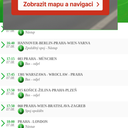
ČAS SMĚR
16:30
260 BUDAPEST-GYÖR-PRAHA-BERLIN
07.08.
Nástup
16:40
HANNOVER-BERLIN-PRAHA-WIEN-VARNA
07.08.
Zpožděný spoj - Nástup
17:15
083 PRAHA - MÜNCHEN
07.08.
Bus - odjel
17:45
1301 WARSZAWA - WROCLAW - PRAHA
07.08.
Bus - odjel
17:50
915 KOŠICE-ŽILINA-PRAHA-PLZEŇ
07.08.
Bus - odjel
17:50
060 PRAHA-WIEN-BRATISLAVA-ZAGREB
07.08.
Spoj opožděn
18:00
PRAHA - LONDON
07.08.
Nástup