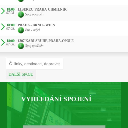
18:00
LIBEREC-PRAHA-CHMILNIK
07.08.
Spoj opožděn
18:00
PRAHA - BRNO - WIEN
07.08.
Bus - odjel
18:00
1307 KARLSRUHE-PRAHA-OPOLE
07.08.
Spoj opožděn
DALŠÍ SPOJE
VYHLEDÁNÍ SPOJENÍ