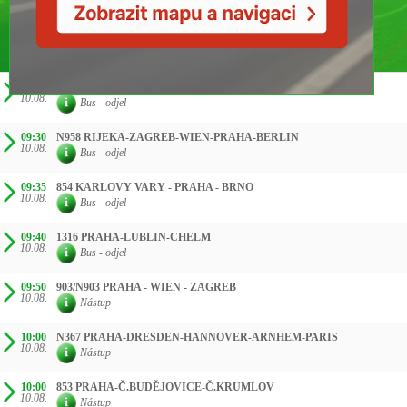
ČAS SMĚR
09:00
N160 TRIESTE-PRAGUE-KODAŇ
10.08.
Bus - odjel
09:30
N958 RIJEKA-ZAGREB-WIEN-PRAHA-BERLIN
10.08.
Bus - odjel
09:35
854 KARLOVY VARY - PRAHA - BRNO
10.08.
Bus - odjel
09:40
1316 PRAHA-LUBLIN-CHELM
10.08.
Bus - odjel
09:50
903/N903 PRAHA - WIEN - ZAGREB
10.08.
Nástup
10:00
N367 PRAHA-DRESDEN-HANNOVER-ARNHEM-PARIS
10.08.
Nástup
10:00
853 PRAHA-Č.BUDĚJOVICE-Č.KRUMLOV
10.08.
Nástup