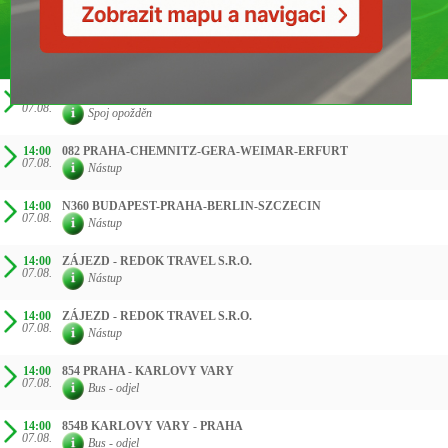
ČAS SMĚR
13:50
060 PRAHA-WIEN-BRATISLAVA-ZAGREB
07.08.
Spoj opožděn
14:00
082 PRAHA-CHEMNITZ-GERA-WEIMAR-ERFURT
07.08.
Nástup
14:00
N360 BUDAPEST-PRAHA-BERLIN-SZCZECIN
07.08.
Nástup
14:00
ZÁJEZD - REDOK TRAVEL S.R.O.
07.08.
Nástup
14:00
ZÁJEZD - REDOK TRAVEL S.R.O.
07.08.
Nástup
14:00
854 PRAHA - KARLOVY VARY
07.08.
Bus - odjel
14:00
854B KARLOVY VARY - PRAHA
07.08.
Bus - odjel