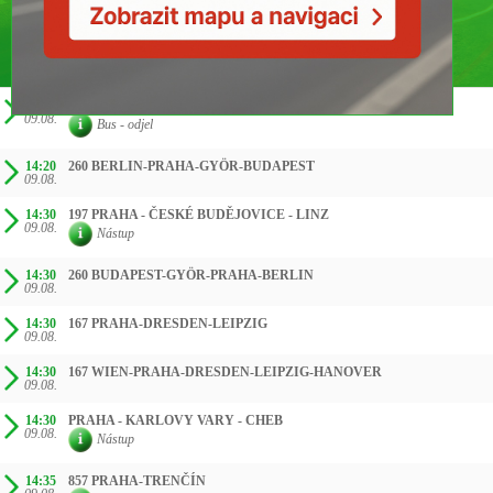
ČAS SMĚR
13:50
060 PRAHA-WIEN-BRATISLAVA-ZAGREB
09.08.
Bus - odjel
14:20
260 BERLIN-PRAHA-GYÖR-BUDAPEST
09.08.
14:30
197 PRAHA - ČESKÉ BUDĚJOVICE - LINZ
09.08.
Nástup
14:30
260 BUDAPEST-GYÖR-PRAHA-BERLIN
09.08.
14:30
167 PRAHA-DRESDEN-LEIPZIG
09.08.
14:30
167 WIEN-PRAHA-DRESDEN-LEIPZIG-HANOVER
09.08.
14:30
PRAHA - KARLOVY VARY - CHEB
09.08.
Nástup
14:35
857 PRAHA-TRENČÍN