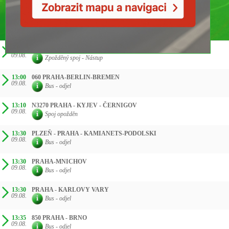
ČAS SMĚR
12:45
VARNA-WIEN-PRAHA-BERLIN-HANNOVER
09.08.
Zpožděný spoj - Nástup
13:00
060 PRAHA-BERLIN-BREMEN
09.08.
Bus - odjel
13:10
N3270 PRAHA - KYJEV - ČERNIGOV
09.08.
Spoj opožděn
13:30
PLZEŇ - PRAHA - KAMIANETS-PODOLSKI
09.08.
Bus - odjel
13:30
PRAHA-MNICHOV
09.08.
Bus - odjel
13:30
PRAHA - KARLOVY VARY
09.08.
Bus - odjel
13:35
850 PRAHA - BRNO
09.08.
Bus - odjel