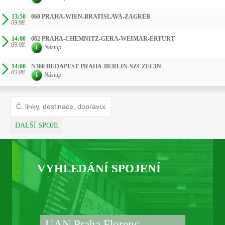
13:50
060 PRAHA-WIEN-BRATISLAVA-ZAGREB
09.08.
14:00
082 PRAHA-CHEMNITZ-GERA-WEIMAR-ERFURT
09.08.
Nástup
14:00
N360 BUDAPEST-PRAHA-BERLIN-SZCZECIN
09.08.
Nástup
DALŠÍ SPOJE
VYHLEDÁNÍ SPOJENÍ