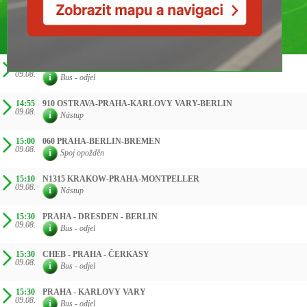
ČAS SMĚR
14:30
260 BUDAPEST-GYÖR-PRAHA-BERLIN
09.08.
Bus - odjel
14:55
910 OSTRAVA-PRAHA-KARLOVY VARY-BERLIN
09.08.
Nástup
15:00
060 PRAHA-BERLIN-BREMEN
09.08.
Spoj opožděn
15:10
N1315 KRAKOW-PRAHA-MONTPELLER
09.08.
Nástup
15:30
PRAHA - DRESDEN - BERLIN
09.08.
Bus - odjel
15:30
CHEB - PRAHA - ČERKASY
09.08.
Bus - odjel
15:30
PRAHA - KARLOVY VARY
09.08.
Bus - odjel