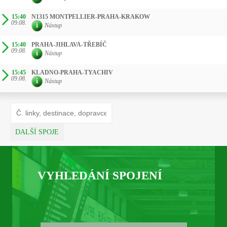
15:40
N1315 MONTPELLIER-PRAHA-KRAKOW
09.08.
Nástup
15:40
PRAHA-JIHLAVA-TŘEBÍČ
09.08.
Nástup
15:45
KLADNO-PRAHA-TYACHIV
09.08.
Nástup
DALŠÍ SPOJE
VYHLEDÁNÍ SPOJENÍ