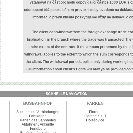
vztahovat na část obchodu odpovídající částce 1000 EUR slo
odstoupení běží pouze během provozní doby uvedené na dokladu
informaci o právu klienta poskytujeme vždy na dokladu o o
The client can withdraw from the foreign exchange trade cont
finalisation, in the branch where the trade was transacted. The
entire extent of the contract. If the amount presented by the 
withdrawal applies to the extent to which the sum corresponds t
the client. The withdrawal period applies only during working hour
Full information about client’s rights will always be provided on t
SCHNELLE NAVIGATION
BUSBAHNHOF
PARKEN
Suche nach Verbindungen
Florenc
Fahrkarten
Florenc K + R
Karten des Bahnhofes
Holešovice
Abfahrten
/
Ankünfte
Fundbüro
Gepäckaufbewahrung