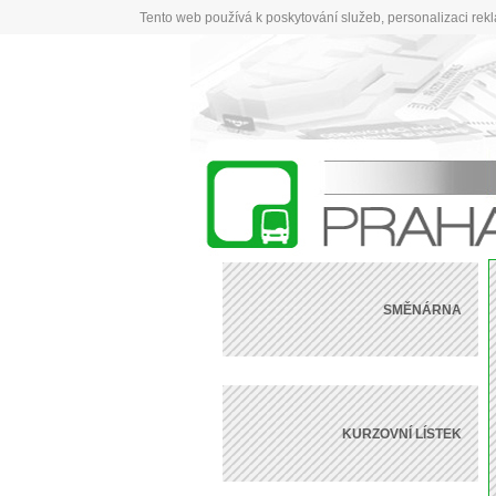
Tento web používá k poskytování služeb, personalizaci rek
SMĚNÁRNA
KURZOVNÍ LÍSTEK