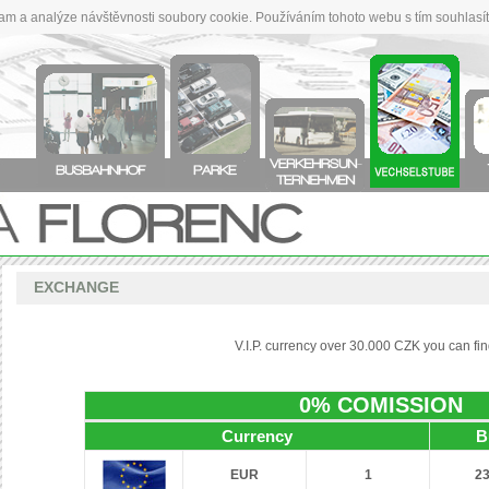
lam a analýze návštěvnosti soubory cookie. Používáním tohoto webu s tím souhlasí
EXCHANGE
V.I.P. currency over 30.000 CZK you can fi
0% COMISSION
Currency
B
EUR
1
23