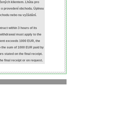
žených klientem. Lhůta pro
 o provedení obchodu. Úplnou
bchodu nebo na vyžádání.
ract within 3 hours of its
 withdrawal must apply to the
client exceeds 1000 EUR, the
o the sum of 1000 EUR paid by
s stated on the final receipt.
he final receipt or on request.