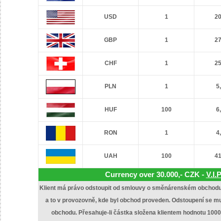
USD
1
20
GBP
1
27
CHF
1
25
PLN
1
5
HUF
100
6
RON
1
4
UAH
100
41
Currency over 30.000,- CZK -
V.I.
Klient má právo odstoupit od smlouvy o směnárenském obchodu 
a to v provozovně, kde byl obchod proveden. Odstoupení se mu
obchodu. Přesahuje-li částka složena klientem hodnotu 100