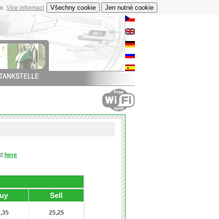
te.
Více informací
nd
here
uy
Sell
,35
25,25