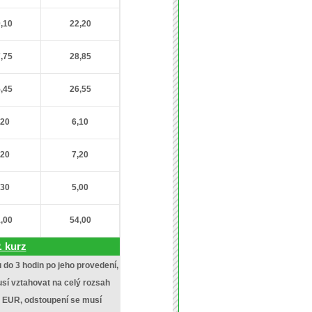
,10
22,20
,75
28,85
,45
26,55
,20
6,10
,20
7,20
,30
5,00
,00
54,00
P. kurz
do 3 hodin po jeho provedení,
sí vztahovat na celý rozsah
0 EUR, odstoupení se musí