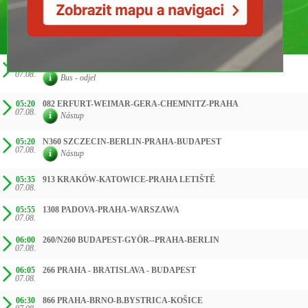
ČAS SMĚR
04:00
260/N260 BUDAPEST-GYÖR--PRAHA-BERLIN
07.08.
Bus - odjel
05:20
082 ERFURT-WEIMAR-GERA-CHEMNITZ-PRAHA
07.08.
Nástup
05:20
N360 SZCZECIN-BERLIN-PRAHA-BUDAPEST
07.08.
Nástup
05:35
913 KRAKÓW-KATOWICE-PRAHA LETIŠTĚ
07.08.
05:55
1308 PADOVA-PRAHA-WARSZAWA
07.08.
06:00
260/N260 BUDAPEST-GYÖR--PRAHA-BERLIN
07.08.
06:05
266 PRAHA - BRATISLAVA - BUDAPEST
07.08.
06:30
866 PRAHA-BRNO-B.BYSTRICA-KOŠICE