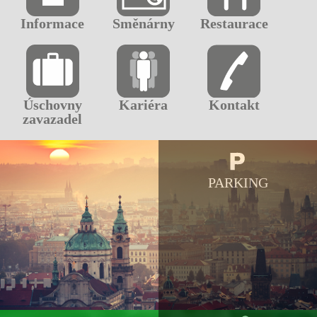
Informace
Směnárny
Restaurace
Úschovny
Kariéra
Kontakt
zavazadel
PARKING