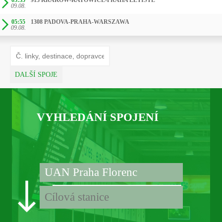
05:35
913 KRAKÓW-KATOWICE-PRAHA LETIŠTĚ
09.08.
05:55
1308 PADOVA-PRAHA-WARSZAWA
09.08.
DALŠÍ SPOJE
VYHLEDÁNÍ SPOJENÍ