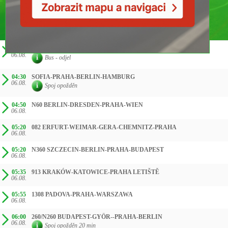
ČAS SMĚR
04:00
260/N260 BUDAPEST-GYÖR--PRAHA-BERLIN
06.08.
Bus - odjel
04:30
SOFIA-PRAHA-BERLIN-HAMBURG
06.08.
Spoj opožděn
04:50
N60 BERLIN-DRESDEN-PRAHA-WIEN
06.08.
05:20
082 ERFURT-WEIMAR-GERA-CHEMNITZ-PRAHA
06.08.
05:20
N360 SZCZECIN-BERLIN-PRAHA-BUDAPEST
06.08.
05:35
913 KRAKÓW-KATOWICE-PRAHA LETIŠTĚ
06.08.
05:55
1308 PADOVA-PRAHA-WARSZAWA
06.08.
06:00
260/N260 BUDAPEST-GYÖR--PRAHA-BERLIN
06.08.
Spoj opožděn 20 min