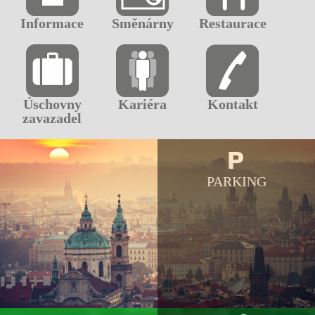
Informace
Směnárny
Restaurace
Úschovny
Kariéra
Kontakt
zavazadel
PARKING