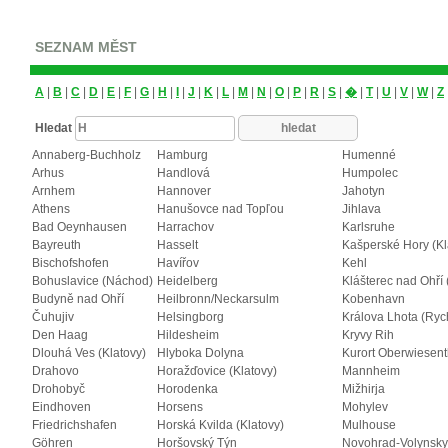
SEZNAM MĚST
A
|
B
|
C
|
D
|
E
|
F
|
G
|
H
|
I
|
J
|
K
|
L
|
M
|
N
|
O
|
P
|
R
|
S
|
�
|
T
|
U
|
V
|
W
|
Z
Hledat
Annaberg-Buchholz
Hamburg
Humenné
Arhus
Handlová
Humpolec
Arnhem
Hannover
Jahotyn
Athens
Hanušovce nad Topľou
Jihlava
Bad Oeynhausen
Harrachov
Karlsruhe
Bayreuth
Hasselt
Kašperské Hory (Kl
Bischofshofen
Havířov
Kehl
Bohuslavice (Náchod)
Heidelberg
Klášterec nad Ohří
Budyně nad Ohří
Heilbronn/Neckarsulm
Kobenhavn
Čuhujiv
Helsingborg
Králova Lhota (Ry
Den Haag
Hildesheim
Kryvy Rih
Dlouhá Ves (Klatovy)
Hlyboka Dolyna
Kurort Oberwiesent
Drahovo
Horažďovice (Klatovy)
Mannheim
Drohobyč
Horodenka
Mižhirja
Eindhoven
Horsens
Mohylev
Friedrichshafen
Horská Kvilda (Klatovy)
Mulhouse
Göhren
Horšovský Týn
Novohrad-Volynsky